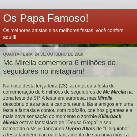
Os Papa Famoso!
Os melhores artistas e as melhores festas, você confere
aqui!!!
QUARTA-FEIRA, 24 DE OUTUBRO DE 2018
Mc Mirella comemora 6 milhões de
seguidores no instagram!
Na noite desta terça-feira (23), aconteceu a festa de
comemoração de 6 milhões de seguidores de
Mc
Mirella
na
zona leste de SP. A festa era surpresa, mas
Mirella
descobriu dias antes, a cantora reuniu fãs e amigos em uma
festa a fantasia e contou com robôzão, coelhos gigantes e a
mais nova sensação do momento o zombie
Killerback
.
Mirella
estava fantasiada de "Deusa Grega" e seu
namorado o Mc & dançarino
Dynho Alves
de "Chiquinha",
a festa também marcou o lançamento de sua nova música