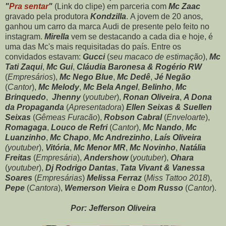
"
Pra sentar
"
(Link do clipe) em parceria com
Mc Zaac
gravado pela produtora
Kondzilla
. A jovem de 20 anos,
ganhou um carro da marca Audi de presente pelo feito no
instagram.
Mirella
vem se destacando a cada dia e hoje, é
uma das Mc's mais requisitadas do país. Entre os
convidados estavam:
Gucci
(
seu macaco de estimação
),
Mc
Tati Zaqui
,
Mc Gui
,
Cláudia Baronesa & Rogério RW
(
Empresários
),
Mc Nego Blue
,
Mc Dedê
,
Jé Negão
(
Cantor
),
Mc Melody
,
Mc Bela Angel
,
Belinho
,
Mc
Brinquedo
,
Jhenny
(
youtuber
),
Ronan Oliveira
,
A Dona
da Propaganda
(
Apresentadora
)
Ellen Seixas & Suellen
Seixas
(
Gêmeas
Furacão
),
Robson Cabral
(
Enveloarte
),
Romagaga
,
Louco de Refri
(
Cantor
),
Mc Nando
,
Mc
Luanzinho
,
Mc Chapo
,
Mc Andrezinho
,
Laís Oliveira
(youtuber
),
Vitória
,
Mc Menor MR
,
Mc Novinho
,
Natália
Freitas
(
Empresária
),
Andershow
(
youtuber
),
Ohara
(
youtuber
),
Dj Rodrigo Dantas
,
Tata Vivant & Vanessa
Soares
(
Empresárias
)
Melissa Ferraz
(
Miss Tattoo 2018
),
Pepe
(
Cantora
),
Wemerson Vieira
e
Dom Russo
(
Cantor
).
Por: Jefferson Oliveira