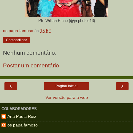
Ph: Willian Pinho (@jn.photos13)
os papa famoso
às
15:52
Compartilhar
Nenhum comentário:
Postar um comentário
‹
›
Página inicial
Ver versão para a web
COLABORADORES
Ana Paula Ruiz
os papa famoso