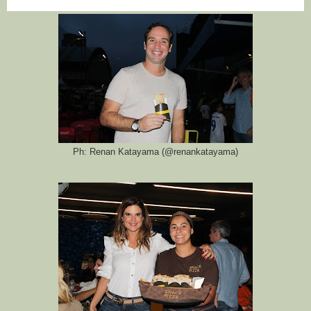
Ph: Renan Katayama (@renankatayama)