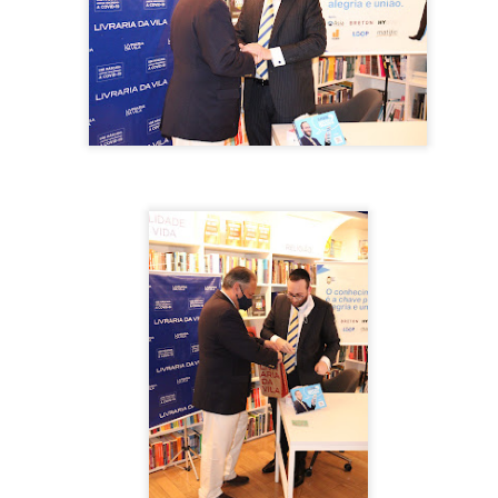
18
Na tarde desta sexta-feira (18), a Estrela Lojas inaugurou sua 35º
loja, e mais uma vez contou com a presença de Mc Mirella.
loja parou a zona sul de SP, e com muita animação, distribuiu brindes
ara os clientes e curiosos que compareceram ao local. Além dos
indes, a loja também distribuiu algodão doce, pipoca, refrigerante para
 criança e cerveja para os adultos.
Leonardo e Bruno & Marrone apresentam nova
PR
5
temporada de "Cabaré"!
rês grandes nomes da música sertaneja estão na estrada e arrastando
ma multidão para uma grande festa. Os cantores Leonardo e Bruno &
arrone, se uniram recentemente para levar a turnê do consagrado
ojeto "Cabaré" ás principais cidades do Brasil e acabaram de
onfirmar uma grande novidade aos fãs.
 artistas se apresentam no próximo dia 16 de abril, no Allianz
arque, em São Paulo, para celebrar essa longa amizade e parceria.
Maiara & Maraísa lotam show em SP!
AR