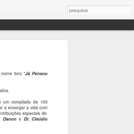
nome livro "
Já Pensou
vro
rafos.
 é um compilado de 100
oso
ar a enxergar a vida com
ntribuições especiais de:
o Danon
e
Dr. Claúdio
o