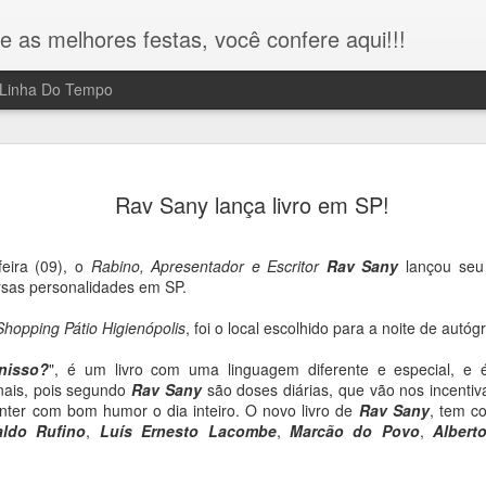
e as melhores festas, você confere aqui!!!
Linha Do Tempo
Miguel Falabella lança livro e
MAR
17
Rav Sany lança livro em SP!
ganha "Três Graças" de
presente em SP!!!
feira (09), o
Rabino, Apresentador e Escritor
Rav Sany
lançou seu 
Na noite da última segunda feira 16/03, o ator, diretor e escritor
ersas personalidades em SP.
Miguel Falabella, o "Kasper" da novela "Três Graças", lançou o li
"A Partilha e outras peças teatrais", na Livraria da Vila na Av.
Shopping Pátio Higienópolis
, foi o local escolhido para a noite de autóg
Paulista e reuniu fãs e amigos.
nisso?
", é um livro com uma linguagem diferente e especial, e
Durante o evento, Miguel Falabella recebeu um presente misteri
ais, pois segundo
Rav Sany
são doses diárias, que vão nos incentiv
de Jefferson Oliveira, conhecido como "Rei das Entrevistas". O
nter com bom humor o dia inteiro. O novo livro de
Rav Sany
, tem co
grande momento, aconteceu quando o Rei das Entrevistas, deu
aldo Rufino
,
Luís Ernesto Lacombe
,
Marcão do Povo
,
Albert
uma réplica da estátua "Três Graças", que faz alusão a paixão d
personagem "Kasper" vivido por Falabella na novela das 9 da