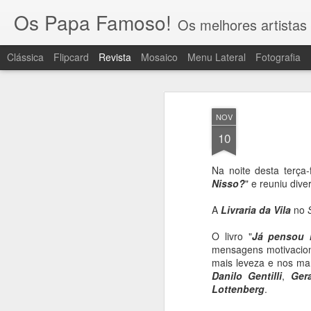
Os Papa Famoso!
Os melhores artistas 
Clássica
Flipcard
Revista
Mosaico
Menu Lateral
Fotografia
NOV
10
Na noite desta terça-
Nisso?
" e reuniu div
A
Livraria da Vila
no
O livro "
Já pensou 
mensagens motivacion
mais leveza e nos ma
Danilo Gentilli
,
Ger
Lottenberg
.