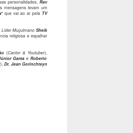
sas personalidades,
Rav
uas mensagens levam um
w
" que vai ao ar pela
TV
o
Líder Muçulmano
Sheik
cia religiosa e espalhar
ão
(
Cantor & Youtuber
),
Júnior Gama
e
Roberto
t
),
Dr. Jean Gorinchteyn
Tifany Rocha, a Musa
APR
22
das Musas!!!
This summary is not available.
Please
click here
to view the post.