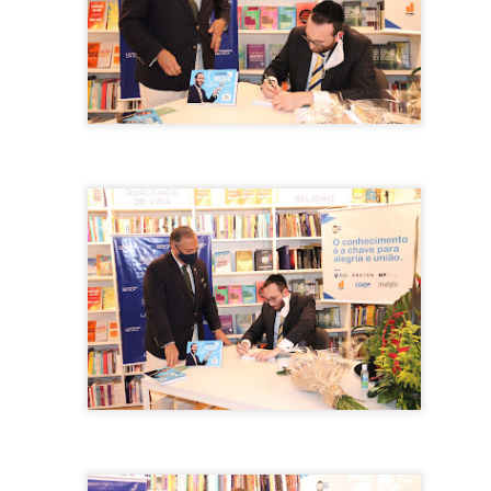
1
Na noite da última segunda-feira (28), a Hoower Show House em
Caieiras - SP, foi palco do "Baile das Poderosas" em parceria
om a produtora Love Funk e agitou o carnaval de quem não viajou.
guindo todos os protocolos contra a Covid-19 e as restrições do
verno, o publico presente tinha que exibir o comprovante da vacina
m no mínimo 2 doses, caso contrário, seria barrado(a).
 quem começou a festa, foi a Dj Ju Santana, que tratou de esquentar
publico presente.
Stefanie Mônaco lança música em SP!
EB
12
Na noite desta sexta-feira (11), a nova sensação e aposta do
momento Stefanie Mônaco, lançou a música "180 Dias" no 321
luBar na Vila Madalena em SP.
tefanie Mônaco vem ganhando grande destaque na música, já que
eu timbre e tom de voz impressionam e deixa qualquer um de boca
berta. Stefanie possui uma grande bagagem na música e participou de
randes programas de TV e da aulas de canto.