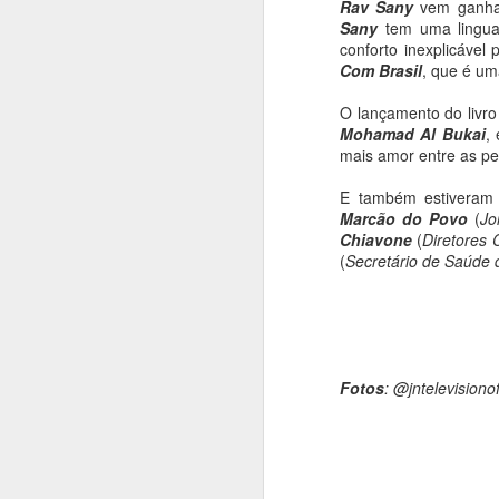
Rav Sany
vem ganhan
Sany
tem uma lingua
conforto inexplicável
Com Brasil
, que é um
O lançamento do livr
Mohamad Al Bukai
,
mais amor entre as p
E também estiveram
Marcão do Povo
(
Jo
Chiavone
(
Diretores 
(
Secretário de Saúde 
Fotos
: @jntelevisiono