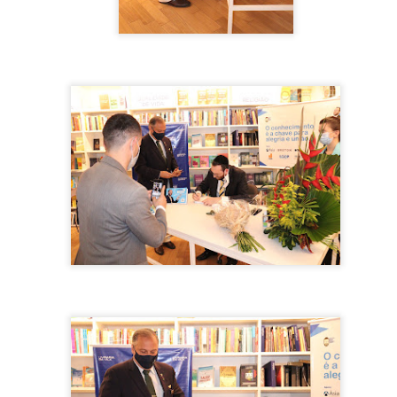
7
Na noite deste domingo (06), a Arena São Caetano em SP, foi
palco do super show das gêmeas mais queridas do Brasil, Maiara
 Maraísa.
guindo os protocolos contra a Covid-19, o publico presente precisava
ibir a carteira de vacinação com no mínimo 2 doses, caso contrário,
o entraria.
quem deu inicio a festa, foi o cantor Gabriel Lopes. Gabriel tratou de
locar o publico presente para cantar e dançar muito e apesar do calor,
publico não êxitou e não pararam de dançar.
Lauana Prado grava novo DVD em SP!
AR
6
Na tarde deste sábado (05), o Estância Alto da Serra em SP foi
palco da gravação do mais novo DVD "Raiz" de Lauana Prado.
guindo os protocolos contra a Covid-19, o publico presente precisava
xibir a carteira de vacinação com no mínimo 2 doses e a capacidade
a casa estava reduzida.
pesar do calor, o publico compareceu e estava muito ansioso para
sistir a gravação e aproveitaram para se deliciar com um belo almoço
aperitivos que a casa oferece.
Baile das Perigosas agita carnaval em Caieiras!
AR