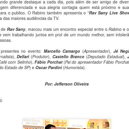
Globo. Miguel Falabella ficou muito feliz, impressionado e
do grande destaque a cada dia, pois além de ser amigo de diver
encantado com a surpresa e fez um post em seu Instagram
gem diferenciada e sua alegria contagia quem está próximo e s
comentando sobre o presente recebido de Jefferson Oliveira.
 para o publico. O Rabino também apresenta o "
Rav Sany Live Sho
a das maiores audiências da TV.
o de
Rav Sany
, marcou mais um encontro especial entre o
Rabino
e 
 e vem trabalhando juntos em prol de um mundo melhor, sem intolerân
essoas.
 presentes no evento:
Marcello Camargo
(
Apresentador
),
Jé Neg
rnalista
),
Dellari
(
Produtor
),
Castello Branco
(
Deputado Estadual
),
Café com Selinho
),
Fábio Porchat
(
Pai do apresentador Fábio Porcha
do Estado de SP
) e
Oscar Pardini
(
Humorista
).
Por: Jefferson Oliveira
fc