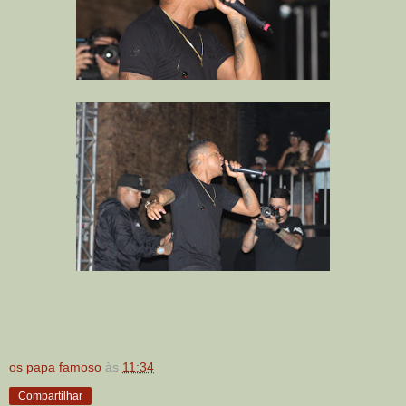
os papa famoso
às
11:34
Compartilhar