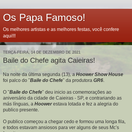
Os Papa Famoso!
Os melhores artistas e as melhores festas, você confere
aqui!!!
TERÇA-FEIRA, 14 DE DEZEMBRO DE 2021
Baile do Chefe agita Caieiras!
Na noite da última segunda (13), a
Hoower Show House
foi palco do "
Baile do Chefe
" da produtora
GR6
.
O "
Baile do Chefe
" deu inicio as comemorações ao
aniversário da cidade de Caieiras - SP, e contrariando as
más línguas, a
Hoower
estava lotada e fez a alegria do
publico presente.
O publico começou a chegar cedo e formou uma longa fila,
e todos estavam ansiosos para ver alguns de seus Mc's