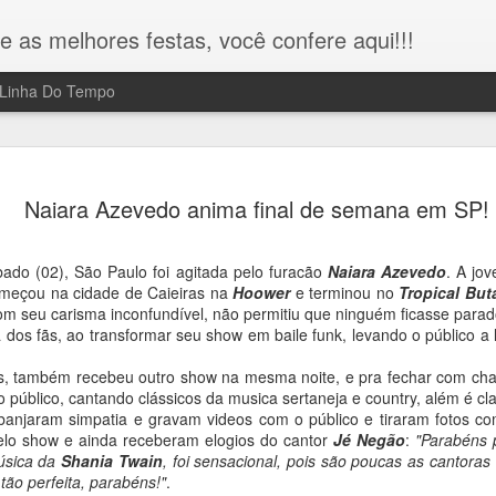
e as melhores festas, você confere aqui!!!
Linha Do Tempo
Miguel Falabella lança livro e
MAR
Naiara Azevedo anima final de semana em SP!
17
ganha "Três Graças" de
presente em SP!!!
bado (02), São Paulo foi agitada pelo furacão
Naiara Azevedo
. A jov
Na noite da última segunda feira 16/03, o ator, diretor e escritor
omeçou na cidade de Caieiras na
Hoower
e terminou no
Tropical But
Miguel Falabella, o "Kasper" da novela "Três Graças", lançou o li
m seu carisma inconfundível, não permitiu que ninguém ficasse parad
"A Partilha e outras peças teatrais", na Livraria da Vila na Av.
a dos fãs, ao transformar seu show em baile funk, levando o público a
Paulista e reuniu fãs e amigos.
, também recebeu outro show na mesma noite, e pra fechar com cha
Durante o evento, Miguel Falabella recebeu um presente misteri
 o público, cantando clássicos da musica sertaneja e country, além é cl
de Jefferson Oliveira, conhecido como "Rei das Entrevistas". O
banjaram simpatia e gravam videos com o público e tiraram fotos com
grande momento, aconteceu quando o Rei das Entrevistas, deu
belo show e ainda receberam elogios do cantor
Jé Negão
:
"Parabéns 
uma réplica da estátua "Três Graças", que faz alusão a paixão d
música da
Shania Twain
, foi sensacional, pois são poucas as cantora
personagem "Kasper" vivido por Falabella na novela das 9 da
tão perfeita, parabéns!"
.