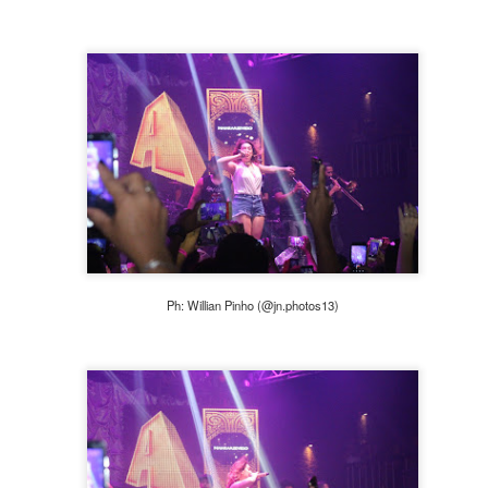
18
Na tarde desta sexta-feira (18), a Estrela Lojas inaugurou sua 35º
loja, e mais uma vez contou com a presença de Mc Mirella.
loja parou a zona sul de SP, e com muita animação, distribuiu brindes
ara os clientes e curiosos que compareceram ao local. Além dos
indes, a loja também distribuiu algodão doce, pipoca, refrigerante para
 criança e cerveja para os adultos.
Leonardo e Bruno & Marrone apresentam nova
PR
5
temporada de "Cabaré"!
rês grandes nomes da música sertaneja estão na estrada e arrastando
ma multidão para uma grande festa. Os cantores Leonardo e Bruno &
Ph: Willian Pinho (@jn.photos13)
arrone, se uniram recentemente para levar a turnê do consagrado
ojeto "Cabaré" ás principais cidades do Brasil e acabaram de
onfirmar uma grande novidade aos fãs.
 artistas se apresentam no próximo dia 16 de abril, no Allianz
arque, em São Paulo, para celebrar essa longa amizade e parceria.
Maiara & Maraísa lotam show em SP!
AR