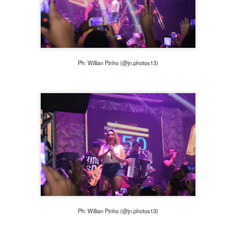
7
Na noite deste domingo (06), a Arena São Caetano em SP, foi
palco do super show das gêmeas mais queridas do Brasil, Maiara
 Maraísa.
guindo os protocolos contra a Covid-19, o publico presente precisava
ibir a carteira de vacinação com no mínimo 2 doses, caso contrário,
Ph: Willian Pinho (@jn.photos13)
o entraria.
quem deu inicio a festa, foi o cantor Gabriel Lopes. Gabriel tratou de
locar o publico presente para cantar e dançar muito e apesar do calor,
publico não êxitou e não pararam de dançar.
Lauana Prado grava novo DVD em SP!
AR
6
Na tarde deste sábado (05), o Estância Alto da Serra em SP foi
palco da gravação do mais novo DVD "Raiz" de Lauana Prado.
guindo os protocolos contra a Covid-19, o publico presente precisava
xibir a carteira de vacinação com no mínimo 2 doses e a capacidade
a casa estava reduzida.
pesar do calor, o publico compareceu e estava muito ansioso para
sistir a gravação e aproveitaram para se deliciar com um belo almoço
aperitivos que a casa oferece.
Ph: Willian Pinho (@jn.photos13)
Baile das Perigosas agita carnaval em Caieiras!
AR