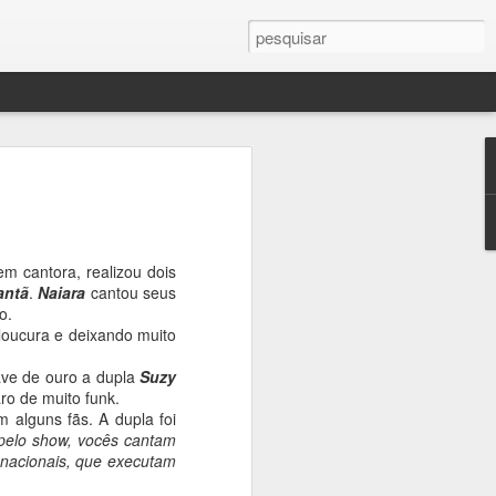
em cantora, realizou dois
antã
.
Naiara
cantou seus
vro
o.
 loucura e deixando muito
ve de ouro a dupla
Suzy
oso
aro de muito funk.
 alguns fãs. A dupla foi
pelo show, vocês cantam
o
s nacionais, que executam