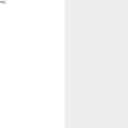
io)
.
Tifany Rocha, a Musa
APR
22
das Musas!!!
This summary is not available.
Please
click here
to view the post.