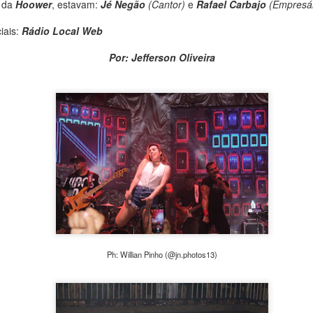
Globo. Miguel Falabella ficou muito feliz, impressionado e
 da
Hoower
, estavam:
Jé Negão
(Cantor)
e
Rafael Carbajo
(Empresár
encantado com a surpresa e fez um post em seu Instagram
comentando sobre o presente recebido de Jefferson Oliveira.
iais:
Rádio Local Web
Por: Jefferson Oliveira
Ph: Willian Pinho (@jn.photos13)