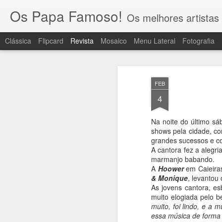
Os Papa Famoso!
Os melhores artistas 
Clássica
Flipcard
Revista
Mosaico
Menu Lateral
Fotografia
FEB
4
Na noite do último sá
shows pela cidade, c
grandes sucessos e co
A cantora fez a alegri
marmanjo babando.
A
Hoower
em Caieiras
& Monique
, levantou
As jovens cantora, es
muito elogiada pelo 
muito, foi lindo, e a 
essa música de forma 