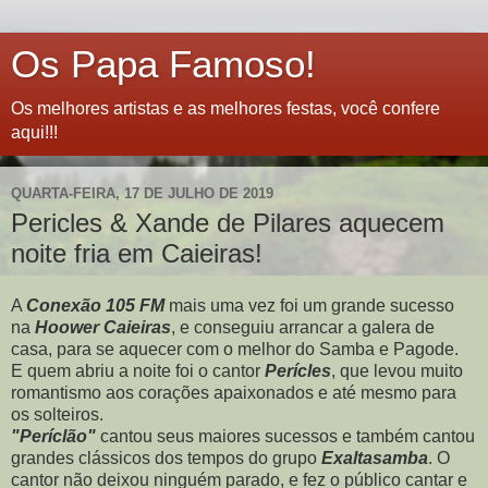
Os Papa Famoso!
Os melhores artistas e as melhores festas, você confere
aqui!!!
QUARTA-FEIRA, 17 DE JULHO DE 2019
Pericles & Xande de Pilares aquecem
noite fria em Caieiras!
A
Conexão 105 FM
mais uma vez foi um grande sucesso
na
Hoower Caieiras
, e conseguiu arrancar a galera de
casa, para se aquecer com o melhor do Samba e Pagode.
E quem abriu a noite foi o cantor
Perícles
, que levou muito
romantismo aos corações apaixonados e até mesmo para
os solteiros.
"Períclão"
cantou seus maiores sucessos e também cantou
grandes clássicos dos tempos do grupo
Exaltasamba
. O
cantor não deixou ninguém parado, e fez o público cantar e