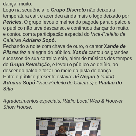
dançar muito.
Logo na sequência, o
Grupo Discreto
não deixou a
temperatura cair, e acendeu ainda mais o fogo deixado por
Perícles
. O grupo levou o melhor do pagode para o palco e
o público não teve descanso, e continuou dançando muito,
e contou com a participação especial do
Vice-Prefeito de
Caieiras
Adriano Sopó
.
Fechando a noite com chave de ouro, o cantor
Xande de
Pilares
fez a alegria do público.
Xande
cantou os grandes
sucessos de sua carreira solo, além de músicas dos tempos
do
Grupo Revelação
, e levou o público ao delírio, ao
descer do palco e tocar no meio da pista de dança.
Entre o público presente estava:
Jé Negão
(Cantor)
,
Adriano Sopó
(Vice-Prefeito de Caieiras)
e
Paulão do
Sítio
.
Agradecimentos especiais: Rádio Local Web & Hoower
Show House.