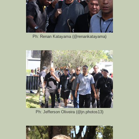
Ph: Renan Katayama (@renankatayama)
Ph: Jefferson Oliveira (@jn.photos13)