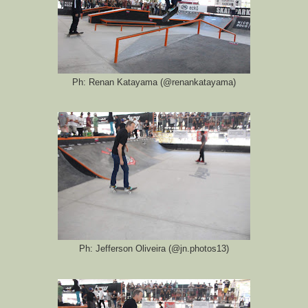
Ph: Renan Katayama (@renankatayama)
Ph: Jefferson Oliveira (@jn.photos13)