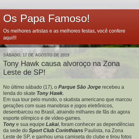
Os Papa Famoso!
Os melhores artistas e as melhores festas, você confere
aqui!!!
SÁBADO, 17 DE AGOSTO DE 2019
Tony Hawk causa alvoroço na Zona
Leste de SP!
No último sábado (17), o
Parque São Jorge
recebeu a
lenda do skate
Tony Hawk
.
Em sua tour pelo mundo, o skatista americano que marcou
gerações com suas manobras e jogos eletrônicos,
desembarcou no Brasil, atraindo milhares de fãs do agora
esporte olímpico e de vídeo-games.
Tony
e sua equipe
Lakai
, foram conhecer as dependências
da sede do
Sport Club Corinthians
Paulista, na Zona
Leste de SP, e ganhou uma camiseta do clube e tirou fotos