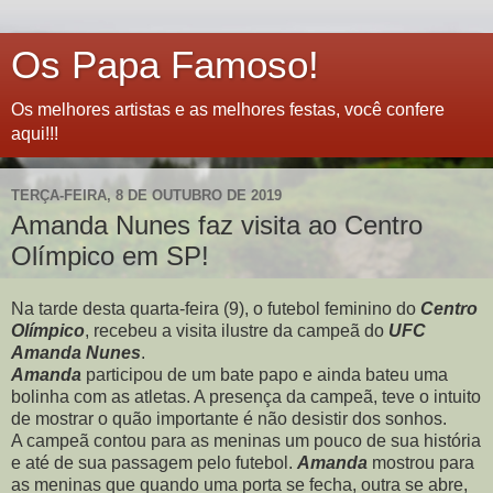
Os Papa Famoso!
Os melhores artistas e as melhores festas, você confere
aqui!!!
TERÇA-FEIRA, 8 DE OUTUBRO DE 2019
Amanda Nunes faz visita ao Centro
Olímpico em SP!
Na tarde desta quarta-feira (9), o futebol feminino do
Centro
Olímpico
, recebeu a visita ilustre da campeã do
UFC
Amanda Nunes
.
Amanda
participou de um bate papo e ainda bateu uma
bolinha com as atletas. A presença da campeã, teve o intuito
de mostrar o quão importante é não desistir dos sonhos.
A campeã contou para as meninas um pouco de sua história
e até de sua passagem pelo futebol.
Amanda
mostrou para
as meninas que quando uma porta se fecha, outra se abre,