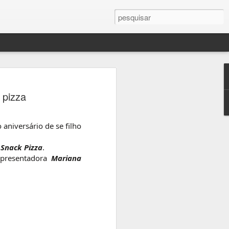
 pizza
niversário de se filho
vro
a
Snack Pizza
.
presentadora
Mariana
oso
o