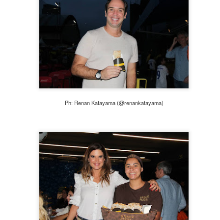
Globo. Miguel Falabella ficou muito feliz, impressionado e
encantado com a surpresa e fez um post em seu Instagram
comentando sobre o presente recebido de Jefferson Oliveira.
Ph: Renan Katayama (@renankatayama)