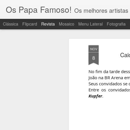
Os Papa Famoso!
Os melhores artistas 
Clássica
Flipcard
Revista
Mosaico
Menu Lateral
Fotografia
NOV
Cai
8
No fim da tarde dess
João na BR Arena em
Seus convidados se 
Entre os convidad
Kupfer
.