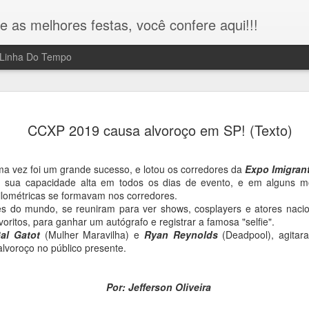
e as melhores festas, você confere aqui!!!
Linha Do Tempo
Miguel Falabella lança livro e
MAR
CCXP 2019 causa alvoroço em SP! (Texto)
17
ganha "Três Graças" de
presente em SP!!!
ma vez foi um grande sucesso, e lotou os corredores da
Expo Imigran
Na noite da última segunda feira 16/03, o ator, diretor e escritor
 sua capacidade alta em todos os dias de evento, e em alguns m
Miguel Falabella, o "Kasper" da novela "Três Graças", lançou o li
uilométricas se formavam nos corredores.
"A Partilha e outras peças teatrais", na Livraria da Vila na Av.
s do mundo, se reuniram para ver shows, cosplayers e atores nacion
Paulista e reuniu fãs e amigos.
avoritos, para ganhar um autógrafo e registrar a famosa "selfie".
al Gatot
(Mulher Maravilha) e
Ryan Reynolds
(Deadpool), agitar
Durante o evento, Miguel Falabella recebeu um presente misteri
voroço no público presente.
de Jefferson Oliveira, conhecido como "Rei das Entrevistas". O
grande momento, aconteceu quando o Rei das Entrevistas, deu
uma réplica da estátua "Três Graças", que faz alusão a paixão d
Por: Jefferson Oliveira
personagem "Kasper" vivido por Falabella na novela das 9 da