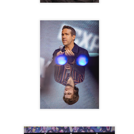
7
Na noite deste domingo (06), a Arena São Caetano em SP, foi
palco do super show das gêmeas mais queridas do Brasil, Maiara
 Maraísa.
guindo os protocolos contra a Covid-19, o publico presente precisava
ibir a carteira de vacinação com no mínimo 2 doses, caso contrário,
o entraria.
quem deu inicio a festa, foi o cantor Gabriel Lopes. Gabriel tratou de
locar o publico presente para cantar e dançar muito e apesar do calor,
publico não êxitou e não pararam de dançar.
Lauana Prado grava novo DVD em SP!
AR
6
Na tarde deste sábado (05), o Estância Alto da Serra em SP foi
palco da gravação do mais novo DVD "Raiz" de Lauana Prado.
guindo os protocolos contra a Covid-19, o publico presente precisava
xibir a carteira de vacinação com no mínimo 2 doses e a capacidade
a casa estava reduzida.
pesar do calor, o publico compareceu e estava muito ansioso para
sistir a gravação e aproveitaram para se deliciar com um belo almoço
aperitivos que a casa oferece.
Baile das Perigosas agita carnaval em Caieiras!
AR