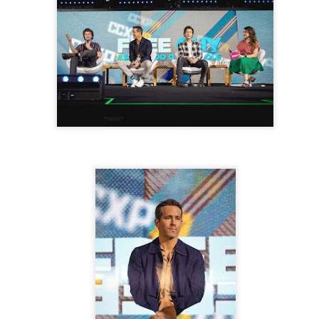
1
Na noite da última segunda-feira (28), a Hoower Show House em
Caieiras - SP, foi palco do "Baile das Poderosas" em parceria
om a produtora Love Funk e agitou o carnaval de quem não viajou.
guindo todos os protocolos contra a Covid-19 e as restrições do
verno, o publico presente tinha que exibir o comprovante da vacina
m no mínimo 2 doses, caso contrário, seria barrado(a).
 quem começou a festa, foi a Dj Ju Santana, que tratou de esquentar
publico presente.
Stefanie Mônaco lança música em SP!
EB
12
Na noite desta sexta-feira (11), a nova sensação e aposta do
momento Stefanie Mônaco, lançou a música "180 Dias" no 321
luBar na Vila Madalena em SP.
tefanie Mônaco vem ganhando grande destaque na música, já que
eu timbre e tom de voz impressionam e deixa qualquer um de boca
berta. Stefanie possui uma grande bagagem na música e participou de
randes programas de TV e da aulas de canto.