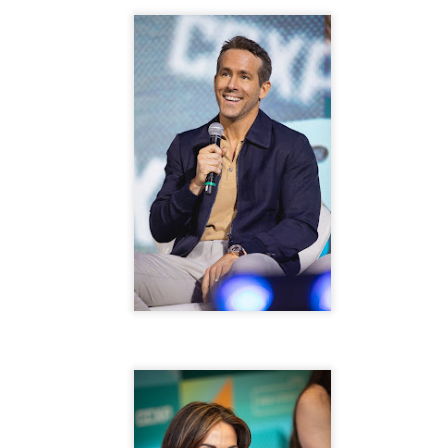
Globo. Miguel Falabella ficou muito feliz, impressionado e
encantado com a surpresa e fez um post em seu Instagram
comentando sobre o presente recebido de Jefferson Oliveira.