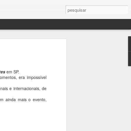
tes
em SP.
omentos, era impossível
vro
ais e internacionais, de
am ainda mais o evento,
oso
o