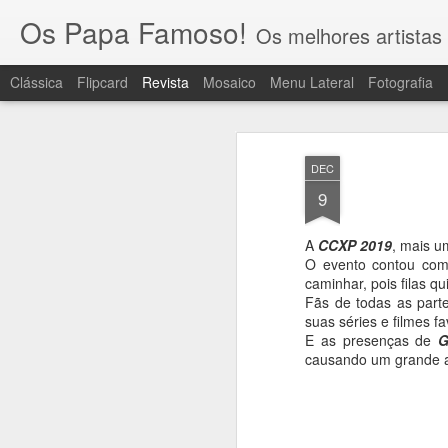
Os Papa Famoso!
Os melhores artistas 
Clássica
Flipcard
Revista
Mosaico
Menu Lateral
Fotografia
DEC
9
A
CCXP 2019
, mais u
O evento contou com
caminhar, pois filas q
Fãs de todas as parte
suas séries e filmes f
E as presenças de
G
causando um grande al