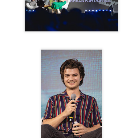
18
Na tarde desta sexta-feira (18), a Estrela Lojas inaugurou sua 35º
loja, e mais uma vez contou com a presença de Mc Mirella.
loja parou a zona sul de SP, e com muita animação, distribuiu brindes
ara os clientes e curiosos que compareceram ao local. Além dos
indes, a loja também distribuiu algodão doce, pipoca, refrigerante para
 criança e cerveja para os adultos.
Leonardo e Bruno & Marrone apresentam nova
PR
5
temporada de "Cabaré"!
rês grandes nomes da música sertaneja estão na estrada e arrastando
ma multidão para uma grande festa. Os cantores Leonardo e Bruno &
arrone, se uniram recentemente para levar a turnê do consagrado
ojeto "Cabaré" ás principais cidades do Brasil e acabaram de
onfirmar uma grande novidade aos fãs.
 artistas se apresentam no próximo dia 16 de abril, no Allianz
arque, em São Paulo, para celebrar essa longa amizade e parceria.
Maiara & Maraísa lotam show em SP!
AR