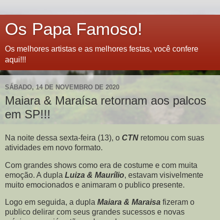
Os Papa Famoso!
Os melhores artistas e as melhores festas, você confere
aqui!!!
SÁBADO, 14 DE NOVEMBRO DE 2020
Maiara & Maraísa retornam aos palcos
em SP!!!
Na noite dessa sexta-feira (13), o
CTN
retomou com suas
atividades em novo formato.
Com grandes shows como era de costume e com muita
emoção. A dupla
Luiza & Maurílio
, estavam visivelmente
muito emocionados e animaram o publico presente.
Logo em seguida, a dupla
Maiara & Maraisa
fizeram o
publico delirar com seus grandes sucessos e novas