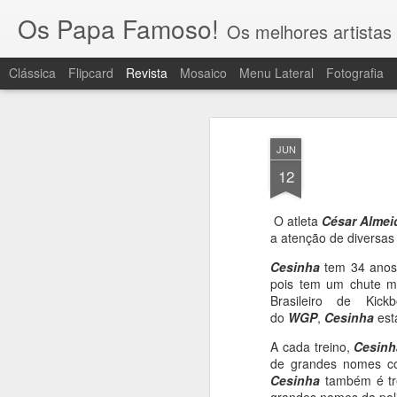
Os Papa Famoso!
Os melhores artistas 
Clássica
Flipcard
Revista
Mosaico
Menu Lateral
Fotografia
JUN
12
O atleta
César Almei
a atenção de diversas
Cesinha
tem 34 anos,
pois tem um chute m
Brasileiro de Ki
do
WGP
,
Cesinha
est
A cada treino,
Cesinh
de grandes nomes 
Cesinha
também é tr