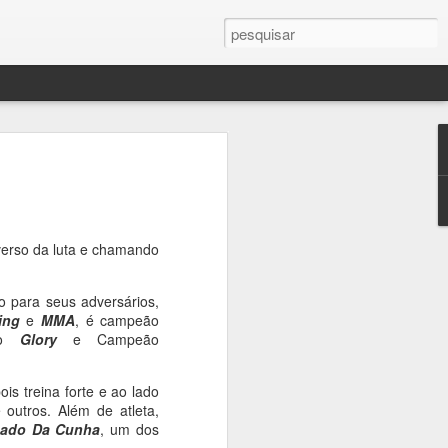
iverso da luta e chamando
vro
 para seus adversários,
ing
e
MMA
, é campeão
 do
Glory
e Campeão
oso
is treina forte e ao lado
e outros. Além de atleta,
o
gado Da Cunha
, um dos