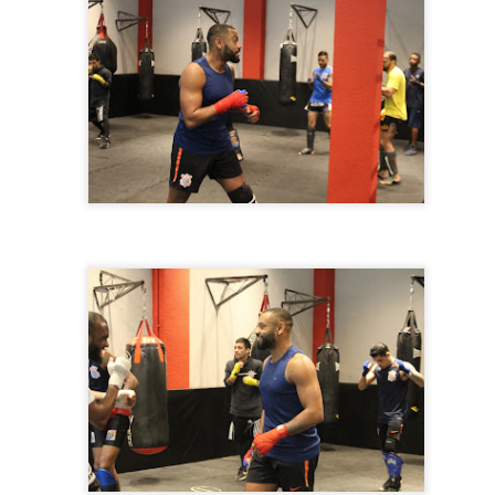
7
Na noite deste domingo (06), a Arena São Caetano em SP, foi
palco do super show das gêmeas mais queridas do Brasil, Maiara
 Maraísa.
guindo os protocolos contra a Covid-19, o publico presente precisava
ibir a carteira de vacinação com no mínimo 2 doses, caso contrário,
o entraria.
quem deu inicio a festa, foi o cantor Gabriel Lopes. Gabriel tratou de
locar o publico presente para cantar e dançar muito e apesar do calor,
publico não êxitou e não pararam de dançar.
Lauana Prado grava novo DVD em SP!
AR
6
Na tarde deste sábado (05), o Estância Alto da Serra em SP foi
palco da gravação do mais novo DVD "Raiz" de Lauana Prado.
guindo os protocolos contra a Covid-19, o publico presente precisava
xibir a carteira de vacinação com no mínimo 2 doses e a capacidade
a casa estava reduzida.
pesar do calor, o publico compareceu e estava muito ansioso para
sistir a gravação e aproveitaram para se deliciar com um belo almoço
aperitivos que a casa oferece.
Baile das Perigosas agita carnaval em Caieiras!
AR