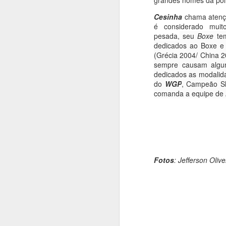
grandes nomes da poli
Cesinha
chama atençã
é considerado mui
pesada,
seu
Boxe
tem
dedicados ao Boxe e 
(Grécia 2004/ China 2
sempre causam algu
dedicados as modalida
do
WGP
, Campeão Sh
comanda a equipe de
Fotos
: Jefferson Olive