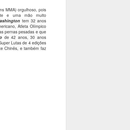
ns MMA) orgulhoso, pois
orte e uma mão muito
ashington
tem 32 anos
ricano, Atleta Olímpico
 as pernas pesadas e que
o
de 42 anos, 30 anos
Super Lutas de 4 edições
xe Chinês, e também faz
Tifany Rocha, a Musa
APR
22
das Musas!!!
This summary is not available.
Please
click here
to view the post.