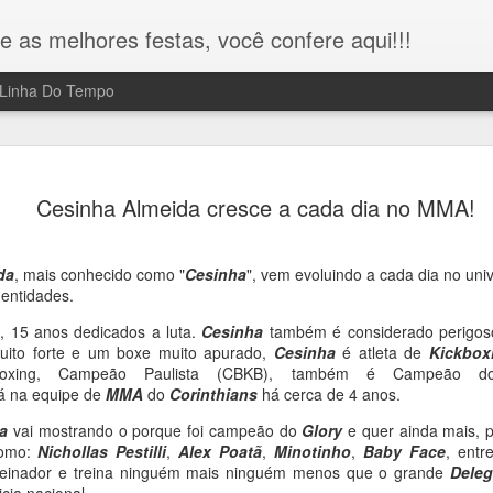
e as melhores festas, você confere aqui!!!
Linha Do Tempo
Miguel Falabella lança livro e
MAR
Cesinha Almeida cresce a cada dia no MMA!
17
ganha "Três Graças" de
presente em SP!!!
da
, mais conhecido como "
Cesinha
", vem evoluindo a cada dia no un
Na noite da última segunda feira 16/03, o ator, diretor e escritor
 entidades.
Miguel Falabella, o "Kasper" da novela "Três Graças", lançou o li
 15 anos dedicados a luta.
"A Partilha e outras peças teatrais", na Livraria da Vila na Av.
Cesinha
também é considerado perigoso
uito forte e um boxe muito apurado,
Paulista e reuniu fãs e amigos.
Cesinha
é atleta de
Kickbox
ckboxing, Campeão Paulista (CBKB), também é Campeão
á na equipe de
Durante o evento, Miguel Falabella recebeu um presente misteri
MMA
do
Corinthians
há cerca de 4 anos.
de Jefferson Oliveira, conhecido como "Rei das Entrevistas". O
a
vai mostrando o porque foi campeão do
Glory
e quer ainda mais, po
grande momento, aconteceu quando o Rei das Entrevistas, deu
como:
Nichollas Pestilli
,
Alex Poatã
,
Minotinho
,
Baby Face
, entr
uma réplica da estátua "Três Graças", que faz alusão a paixão d
einador e treina ninguém mais ninguém menos que o grande
Dele
personagem "Kasper" vivido por Falabella na novela das 9 da