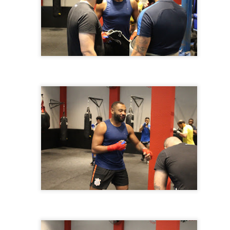
18
Na tarde desta sexta-feira (18), a Estrela Lojas inaugurou sua 35º
loja, e mais uma vez contou com a presença de Mc Mirella.
loja parou a zona sul de SP, e com muita animação, distribuiu brindes
ara os clientes e curiosos que compareceram ao local. Além dos
indes, a loja também distribuiu algodão doce, pipoca, refrigerante para
 criança e cerveja para os adultos.
Leonardo e Bruno & Marrone apresentam nova
PR
5
temporada de "Cabaré"!
rês grandes nomes da música sertaneja estão na estrada e arrastando
ma multidão para uma grande festa. Os cantores Leonardo e Bruno &
arrone, se uniram recentemente para levar a turnê do consagrado
ojeto "Cabaré" ás principais cidades do Brasil e acabaram de
onfirmar uma grande novidade aos fãs.
 artistas se apresentam no próximo dia 16 de abril, no Allianz
arque, em São Paulo, para celebrar essa longa amizade e parceria.
Maiara & Maraísa lotam show em SP!
AR