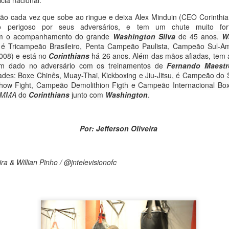
cia nacional.
Globo. Miguel Falabella ficou muito feliz, impressionado e
encantado com a surpresa e fez um post em seu Instagram
o cada vez que sobe ao ringue e deixa Alex Minduin (CEO Corinthia
comentando sobre o presente recebido de Jefferson Oliveira.
to perigoso por seus adversários, e tem um chute muito f
 o acompanhamento do grande
Washington Silva
de 45 anos.
W
é Tricampeão Brasileiro, Penta Campeão Paulista, Campeão Sul-Ame
008) e está no
Corinthians
há 26 anos. Além das mãos afiadas, tem
m dado no adversário com os treinamentos de
Fernando Maestr
des: Boxe Chinês, Muay-Thai, Kickboxing e Jiu-Jitsu, é Campeão do 
ow Fight, Campeão Demolithion Figth e Campeão Internacional Bo
MMA
do
Corinthians
junto com
Washington
.
Por: Jefferson Oliveira
ira & Willian Pinho / @jntelevisionofc