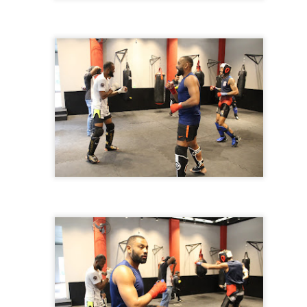
1
Na noite da última segunda-feira (28), a Hoower Show House em
Caieiras - SP, foi palco do "Baile das Poderosas" em parceria
om a produtora Love Funk e agitou o carnaval de quem não viajou.
guindo todos os protocolos contra a Covid-19 e as restrições do
verno, o publico presente tinha que exibir o comprovante da vacina
m no mínimo 2 doses, caso contrário, seria barrado(a).
 quem começou a festa, foi a Dj Ju Santana, que tratou de esquentar
publico presente.
Stefanie Mônaco lança música em SP!
EB
12
Na noite desta sexta-feira (11), a nova sensação e aposta do
momento Stefanie Mônaco, lançou a música "180 Dias" no 321
luBar na Vila Madalena em SP.
tefanie Mônaco vem ganhando grande destaque na música, já que
eu timbre e tom de voz impressionam e deixa qualquer um de boca
berta. Stefanie possui uma grande bagagem na música e participou de
randes programas de TV e da aulas de canto.