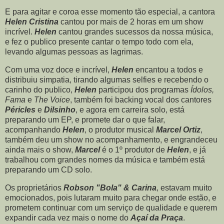
E para agitar e coroa esse momento tão especial, a cantora
Helen Cristina
cantou por mais de 2 horas em um show
incrível.
Helen
cantou grandes sucessos da nossa música,
e fez o publico presente cantar o tempo todo com ela,
levando algumas pessoas as lagrimas.
Com uma voz doce e incrível,
Helen
encantou a todos e
distribuiu simpatia, tirando algumas selfies e recebendo o
carinho do publico,
Helen
participou dos programas
Ídolos,
Fama
e
The Voice
, também foi backing vocal dos cantores
Péricles
e
Dilsinho
, e agora em carreira solo, está
preparando um EP, e promete dar o que falar,
acompanhando
Helen
, o produtor musical
Marcel Ortiz
,
também deu um show no acompanhamento, e engrandeceu
ainda mais o show,
Marcel
é o 1º produtor de
Helen
, e já
trabalhou com grandes nomes da música e também está
preparando um CD solo.
Os proprietários
Robson "Bola" & Carina
, estavam muito
emocionados, pois lutaram muito para chegar onde estão, e
prometem continuar com um serviço de qualidade e querem
expandir cada vez mais o nome do
Açaí da Praça
.