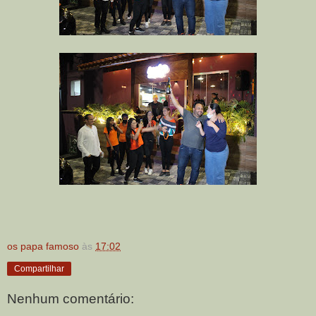
os papa famoso
às
17:02
Compartilhar
Nenhum comentário: