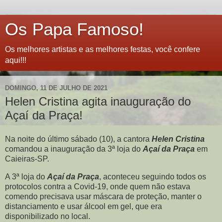
Os Papa Famoso!
Os melhores artistas e as melhores festas, você confere
aqui!!!
DOMINGO, 11 DE JULHO DE 2021
Helen Cristina agita inauguração do
Açaí da Praça!
Na noite do último sábado (10), a cantora
Helen Cristina
comandou a inauguração da 3ª loja do
Açaí da Praça
em
Caieiras-SP.
A 3ª loja do
Açaí da Praça
, aconteceu seguindo todos os
protocolos contra a Covid-19, onde quem não estava
comendo precisava usar máscara de proteção, manter o
distanciamento e usar álcool em gel, que era
disponibilizado no local.