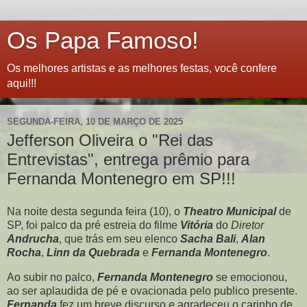
Os Papa Famoso!
Os melhores artistas e as melhores festas, você confere
aqui!!!
SEGUNDA-FEIRA, 10 DE MARÇO DE 2025
Jefferson Oliveira o "Rei das
Entrevistas", entrega prêmio para
Fernanda Montenegro em SP!!!
Na noite desta segunda feira (10), o
Theatro Municipal
de
SP, foi palco da pré estreia do filme
Vitória
do
Diretor
Andrucha
, que trás em seu elenco
Sacha Bali
,
Alan
Rocha
,
Linn da Quebrada
e
Fernanda Montenegro
.
Ao subir no palco,
Fernanda Montenegro
se emocionou,
ao ser aplaudida de pé e ovacionada pelo publico presente.
Fernanda
fez um breve discurso e agradeceu o carinho de