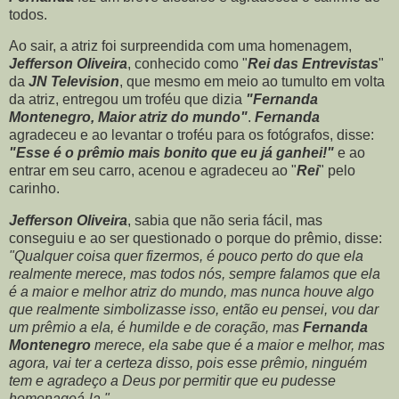
todos.
Ao sair, a atriz foi surpreendida com uma homenagem,
Jefferson Oliveira
, conhecido como "
Rei das Entrevistas
"
da
JN Television
, que mesmo em meio ao tumulto em volta
da atriz, entregou um troféu que dizia
"Fernanda
Montenegro, Maior atriz do mundo"
.
Fernanda
agradeceu e ao levantar o troféu para os fotógrafos, disse:
"Esse é o prêmio mais bonito que eu já ganhei!"
e ao
entrar em seu carro, acenou e agradeceu ao "
Rei
" pelo
carinho.
Jefferson Oliveira
, sabia que não seria fácil, mas
conseguiu e ao ser questionado o porque do prêmio, disse:
"Qualquer coisa quer fizermos, é pouco perto do que ela
realmente merece, mas todos nós, sempre falamos que ela
é a maior e melhor atriz do mundo, mas nunca houve algo
que realmente simbolizasse isso, então eu pensei, vou dar
um prêmio a ela, é humilde e de coração, mas
Fernanda
Montenegro
merece, ela sabe que é a maior e melhor, mas
agora, vai ter a certeza disso, pois esse prêmio, ninguém
tem e agradeço a Deus por permitir que eu pudesse
homenageá-la."